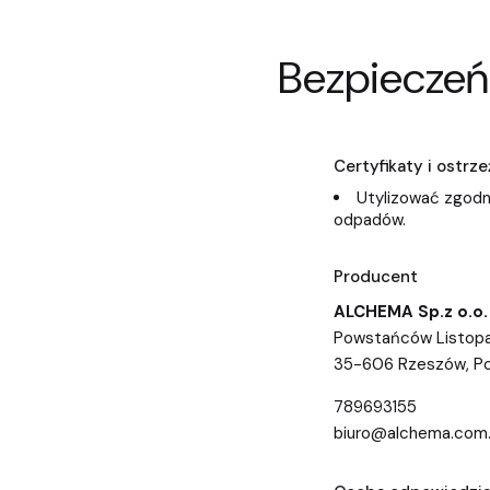
Bezpieczeń
Certyfikaty i ostr
Utylizować zgodn
odpadów.
Producent
ALCHEMA Sp.z o.o.
Powstańców Listopa
35-606 Rzeszów, Po
789693155
biuro@alchema.com.