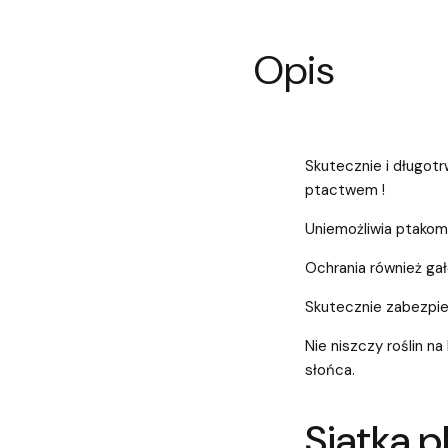
Opis
Skutecznie i długot
ptactwem !
Uniemożliwia ptako
Ochrania również gał
Skutecznie zabezpie
Nie niszczy roślin na
słońca.
Siatka p