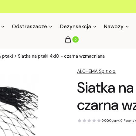
Odstraszacze
Dezynsekcja
Nawozy
Produkty w koszyku: 0. Zobacz s
Koszyk
a ptaki
Siatka na ptaki 4x10 - czarna wzmacniana
ALCHEMA Sp.z o.o.
Siatka na
czarna w
0.00
(Oceny: 0 Recenzje