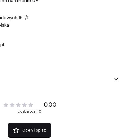
na na terenie UE
dowych 16L/1
lska
pl
0.00
Liczba ocen: 0
Oceń i opisz