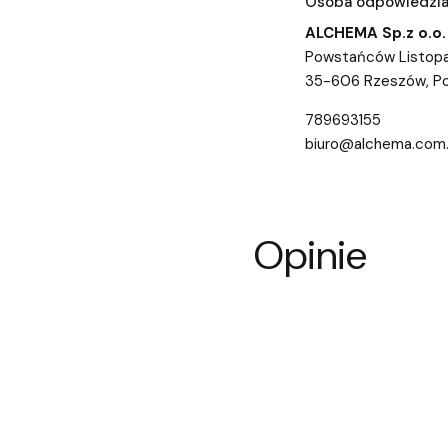
Osoba odpowiedzial
ALCHEMA Sp.z o.o.
Powstańców Listopa
35-606 Rzeszów, Po
789693155
biuro@alchema.com.
Opinie