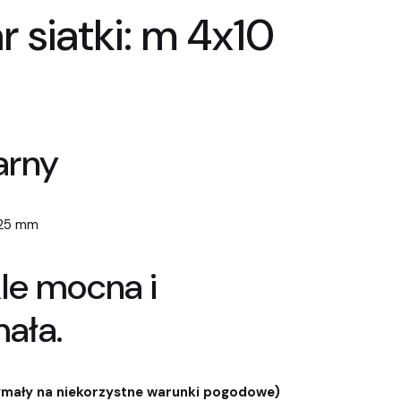
r siatki: m 4x10
arny
 25 mm
le mocna i
ała.
ymały na niekorzystne warunki pogodowe)