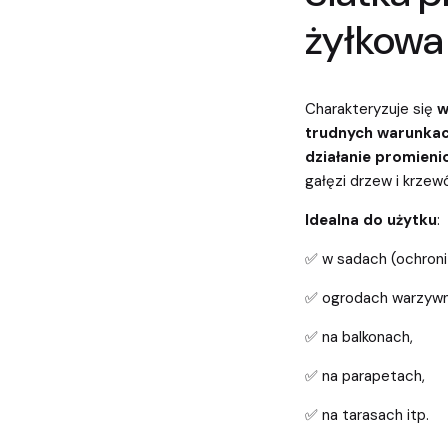
żyłkowa 
Charakteryzuje się
w
trudnych warunkac
działanie promien
gałęzi drzew i krzew
Idealna do użytku
:
✅ w sadach (ochroni
✅ ogrodach warzywn
✅ na balkonach,
✅ na parapetach,
✅ na tarasach itp.