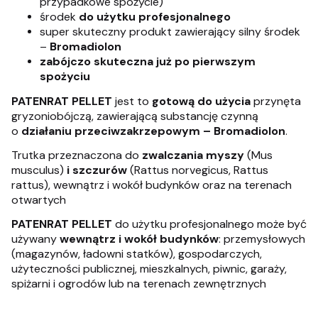
przypadkowe spożycie)
środek
do użytku profesjonalnego
super skuteczny produkt zawierający silny środek
–
Bromadiolon
zabójczo skuteczna już po pierwszym
spożyciu
PATENRAT PELLET
jest to
gotową do użycia
przynęta
gryzoniobójczą, zawierającą substancję czynną
o
działaniu przeciwzakrzepowym – Bromadiolon
.
Trutka przeznaczona do
zwalczania myszy
(Mus
musculus)
i szczurów
(Rattus norvegicus, Rattus
rattus), wewnątrz i wokół budynków oraz na terenach
otwartych
PATENRAT PELLET
do użytku profesjonalnego może być
używany
wewnątrz i wokół budynków
: przemysłowych
(magazynów, ładowni statków), gospodarczych,
użyteczności publicznej, mieszkalnych, piwnic, garaży,
spiżarni i ogrodów lub na terenach zewnętrznych