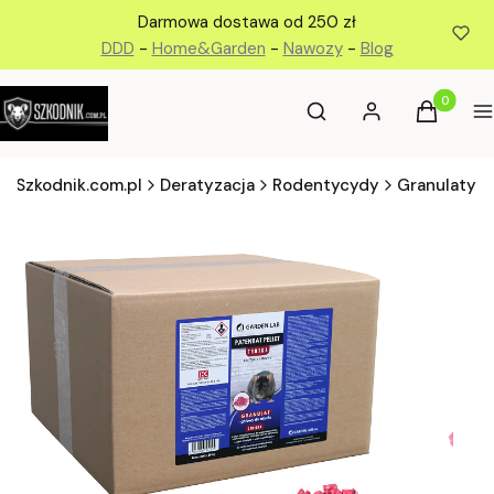
Darmowa dostawa od 250 zł
DDD
-
Home&Garden
-
Nawozy
-
Blog
Otwórz wyszukiwarkę
Produkty 
Szukaj
Zaloguj się
Koszyk
M
Szkodnik.com.pl
Deratyzacja
Rodentycydy
Granulaty