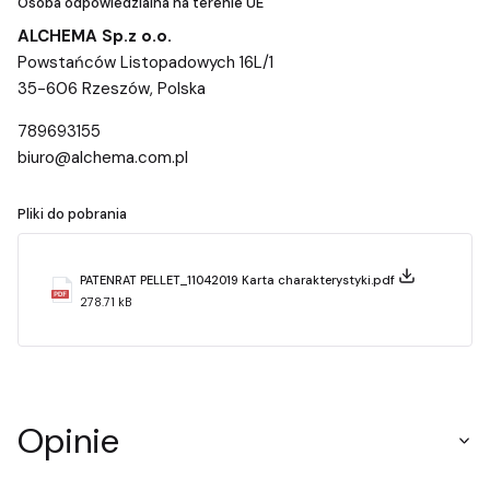
Osoba odpowiedzialna na terenie UE
ALCHEMA Sp.z o.o.
Powstańców Listopadowych 16L/1
35-606 Rzeszów, Polska
789693155
biuro@alchema.com.pl
Pliki do pobrania
PATENRAT PELLET_11042019 Karta charakterystyki.pdf
278.71 kB
Opinie