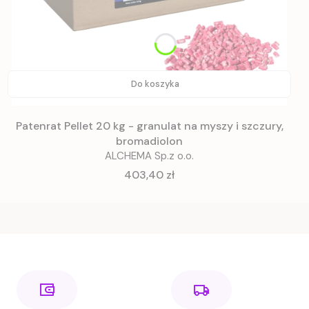
Do koszyka
Patenrat Pellet 20 kg - granulat na myszy i szczury,
bromadiolon
ALCHEMA Sp.z o.o.
Cena
403,40 zł