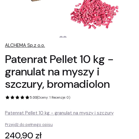
ALCHEMA Sp.z o.o.
Patenrat Pellet 10 kg -
granulat na myszy i
szczury, bromadiolon
5.00
(Oceny: 1 Recenzje: 0)
Patenrat Pellet 10 kg - granulat na myszy i szczury
Przejdź do pełnego opisu
Cena
240,90 zł