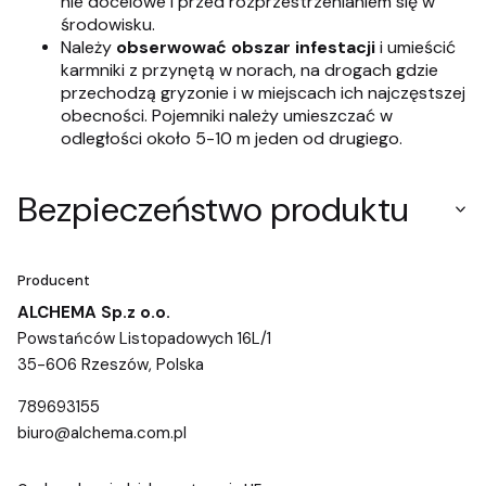
nie docelowe i przed rozprzestrzenianiem się w
środowisku.
Należy
obserwować obszar infestacji
i umieścić
karmniki z przynętą w norach, na drogach gdzie
przechodzą gryzonie i w miejscach ich najczęstszej
obecności. Pojemniki należy umieszczać w
odległości około 5-10 m jeden od drugiego.
Bezpieczeństwo produktu
Producent
ALCHEMA Sp.z o.o.
Powstańców Listopadowych 16L/1
35-606 Rzeszów, Polska
789693155
biuro@alchema.com.pl