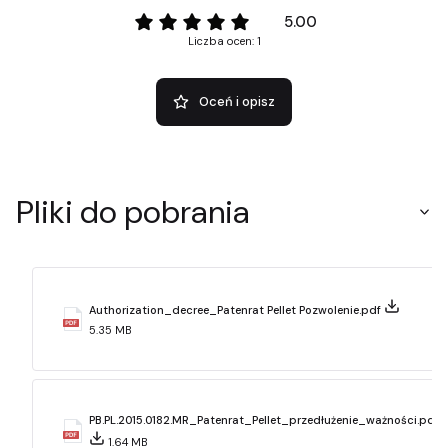
5.00
Liczba ocen: 1
Oceń i opisz
Pliki do pobrania
Authorization_decree_Patenrat Pellet Pozwolenie.pdf
5.35 MB
PB.PL.2015.0182.MR_Patenrat_Pellet_przedłużenie_ważności.pdf
1.64 MB