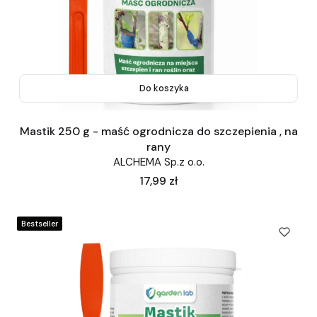
Do koszyka
Mastik 250 g - maść ogrodnicza do szczepienia , na
rany
ALCHEMA Sp.z o.o.
Cena
17,99 zł
Bestseller