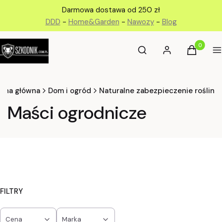
Darmowa dostawa od 250 zł
DDD
-
Home&Garden
-
Nawozy
-
Blog
Otwórz wyszukiwarkę
Produkty 
Szukaj
Zaloguj się
Koszyk
M
rona główna
Dom i ogród
Naturalne zabezpieczenie roślin
Maści ogrodnicze
FILTRY
Cena
Marka