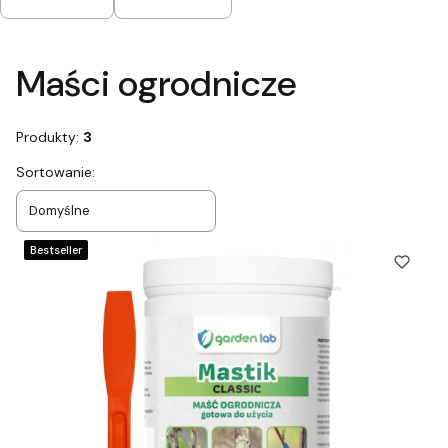
Koniec filtrów
Maści ogrodnicze
Produkty:
3
Lista produktów
Sortowanie:
Domyślne
Bestseller