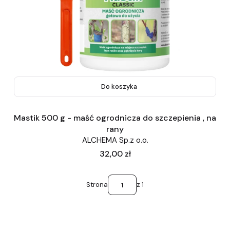
Do koszyka
Mastik 500 g - maść ogrodnicza do szczepienia , na
rany
ALCHEMA Sp.z o.o.
Cena
32,00 zł
Strona
z 1