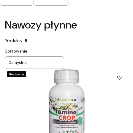
Koniec filtrów
Nawozy płynne
Produkty:
5
Lista produktów
Sortowanie:
Domyślne
Bestseller