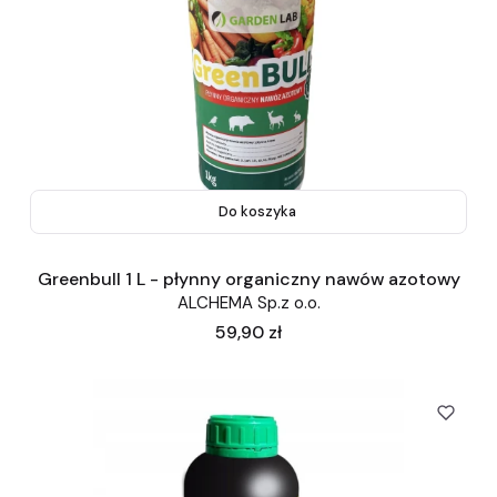
Do koszyka
Greenbull 1 L - płynny organiczny nawów azotowy
ALCHEMA Sp.z o.o.
Cena
59,90 zł