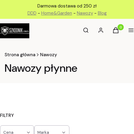
Darmowa dostawa od 250 zł
DDD
-
Home&Garden
-
Nawozy
-
Blog
Otwórz wyszukiwarkę
Produkty 
Szukaj
Zaloguj się
Koszyk
M
Strona główna
Nawozy
Nawozy płynne
FILTRY
Cena
Marka