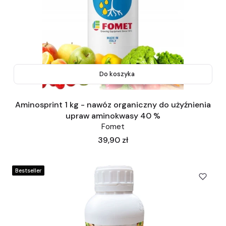
Do koszyka
Aminosprint 1 kg - nawóz organiczny do użyźnienia
upraw aminokwasy 40 %
Fomet
Cena
39,90 zł
Bestseller