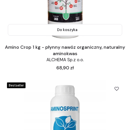
Do koszyka
Amino Crop 1 kg - płynny nawóz organiczny, naturalny
aminokwas
ALCHEMA Sp.z o.o.
Cena
68,90 zł
Bestseller