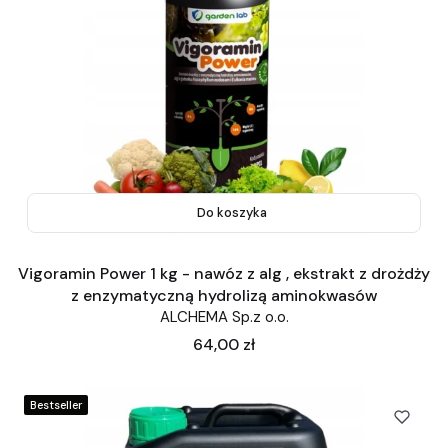
Do koszyka
Vigoramin Power 1 kg - nawóz z alg , ekstrakt z drożdży
z enzymatyczną hydrolizą aminokwasów
ALCHEMA Sp.z o.o.
Cena
64,00 zł
Bestseller