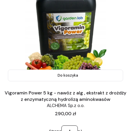
Do koszyka
Vigoramin Power 5 kg - nawóz z alg , ekstrakt z drożdży
z enzymatyczną hydrolizą aminokwasów
ALCHEMA Sp.z o.o.
Cena
290,00 zł