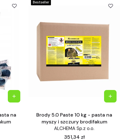
Bestseller
pasta na
Brody 5.0 Paste 10 kg - pasta na
fakum
myszy i szczury brodifakum
ALCHEMA Sp.z o.o.
Cena
351,34 zł