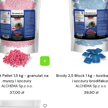
 Pellet 1,5 kg - granulat na
Brody 2,5 Block 1 kg - kostk
myszy i szczury
i szczury brodifak
ALCHEMA Sp.z o.o.
ALCHEMA Sp.z o.o.
Cena
Cena
37,00 zł
39,90 zł