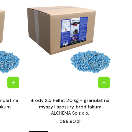
anulat na
Brody 2,5 Pellet 20 kg - granulat na
fakum
myszy i szczury, brodifakum
ALCHEMA Sp.z o.o.
Cena
399,90 zł