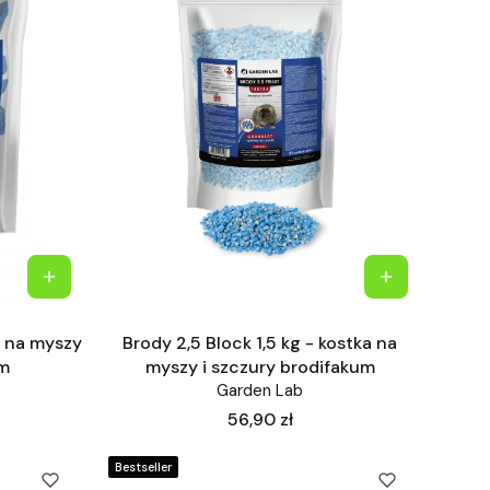
a na myszy
Brody 2,5 Block 1,5 kg - kostka na
um
myszy i szczury brodifakum
Garden Lab
Cena
56,90 zł
Bestseller