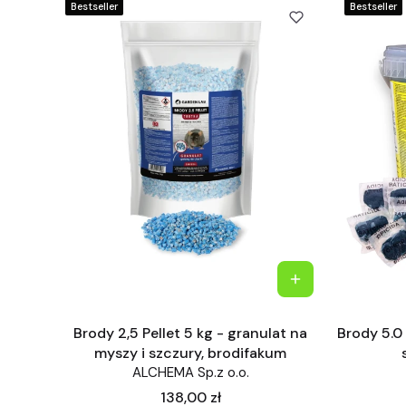
Bestseller
Bestseller
Brody 2,5 Pellet 5 kg - granulat na
Brody 5.0 
myszy i szczury, brodifakum
ALCHEMA Sp.z o.o.
Cena
138,00 zł