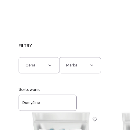
FILTRY
Cena
Marka
Koniec filtrów
Lista produktów
Sortowanie:
Domyślne