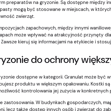
orm preparatów na gryzonie. Są dostępne między i
 pasty mogą być stosowane w miejscach, w któryc
ywność zwierząt.
mpozycjach zapachowych, między innymi waniliowej
apach może wpływać na atrakcyjność przynęty dla g
 Zawsze kieruj się informacjami na etykiecie i stos
 gryzonie do ochrony więks
a gryzonie dostępne w kategorii. Granulat może b
bujesz produktu w większym opakowaniu. Kostki są z
żliwość kontrolowania jej zużycia w konkretnych 
ce zastosowania. W budynkach gospodarczych, mag
zoni, lecz także dostęp innych osób i zwierząt do z