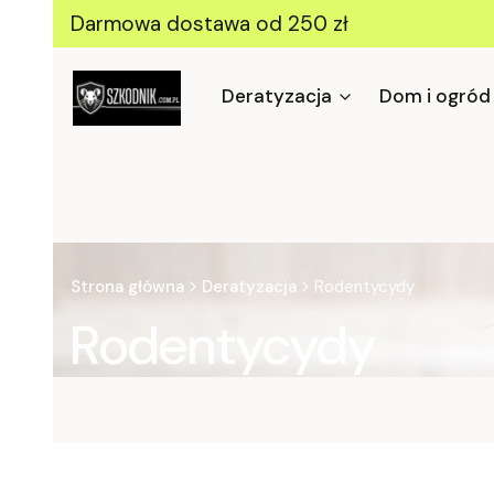
Darmowa dostawa od 250 zł
Deratyzacja
Dom i ogród
Strona główna
Deratyzacja
Rodentycydy
Rodentycydy