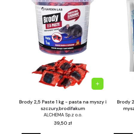
Brody 2,5 Paste 1 kg - pasta na myszy i
Brody 2
szczury,brodifakum
mysz
ALCHEMA Sp.z o.o.
Cena
39,50 zł