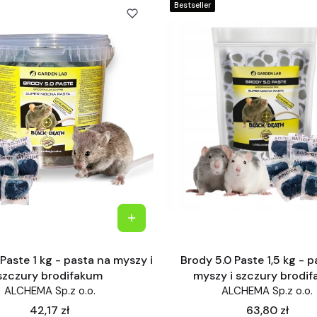
Bestseller
Paste 1 kg - pasta na myszy i
Brody 5.0 Paste 1,5 kg - 
szczury brodifakum
myszy i szczury brodi
ALCHEMA Sp.z o.o.
ALCHEMA Sp.z o.o.
Cena
Cena
42,17 zł
63,80 zł