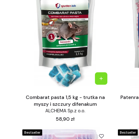
Combarat pasta 1,5 kg - trutka na
Patenrat
myszy i szczury difenakum
ALCHEMA Sp.z o.o.
Cena
58,90 zł
Bestseller
Bestseller