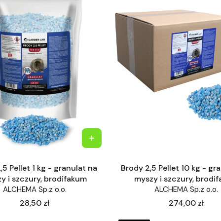
,5 Pellet 1 kg - granulat na
Brody 2,5 Pellet 10 kg - gr
y i szczury, brodifakum
myszy i szczury, brodi
ALCHEMA Sp.z o.o.
ALCHEMA Sp.z o.o.
Cena
Cena
28,50 zł
274,00 zł