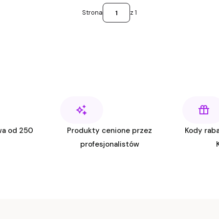
Strona
z 1
wa od 250
Produkty cenione przez
Kody raba
profesjonalistów