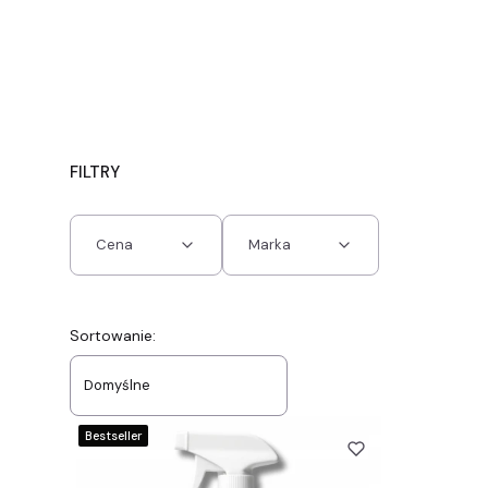
FILTRY
Cena
Marka
Koniec filtrów
Lista produktów
Sortowanie:
Domyślne
Bestseller