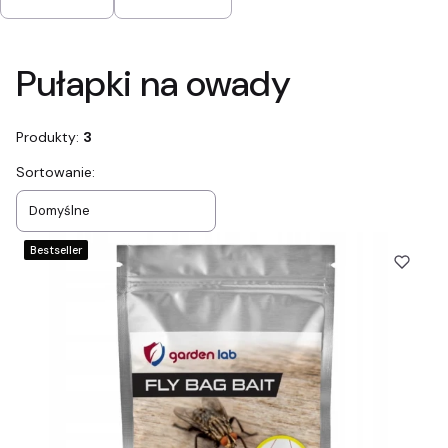
Koniec filtrów
Pułapki na owady
Produkty:
3
Lista produktów
Sortowanie:
Domyślne
Bestseller