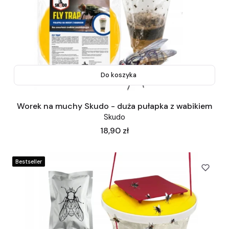
Do koszyka
Worek na muchy Skudo - duża pułapka z wabikiem
Skudo
Cena
18,90 zł
Bestseller