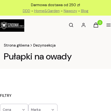
Darmowa dostawa od 250 zł
DDD
-
Home&Garden
-
Nawozy
-
Blog
Otwórz wyszukiwarkę
Produkty 
Szukaj
Zaloguj się
Koszyk
M
Strona główna
Dezynsekcja
Pułapki na owady
FILTRY
Cena
Marka