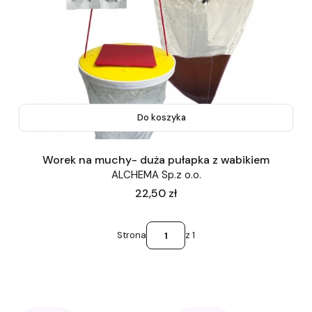
Do koszyka
Worek na muchy- duża pułapka z wabikiem
ALCHEMA Sp.z o.o.
Cena
22,50 zł
Strona
z 1