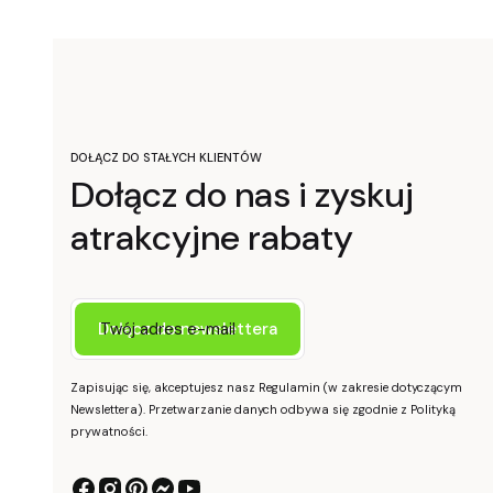
DOŁĄCZ DO STAŁYCH KLIENTÓW
Dołącz do nas i zyskuj
atrakcyjne rabaty
Twój adres e-mail
Dołącz do newslettera
Zapisując się, akceptujesz nasz Regulamin (w zakresie dotyczącym
Newslettera). Przetwarzanie danych odbywa się zgodnie z Polityką
prywatności.