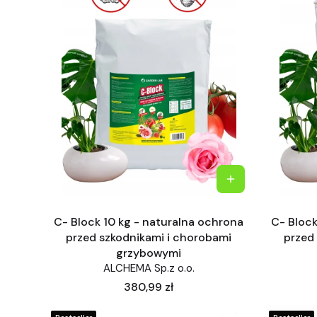
C- Block 10 kg - naturalna ochrona
C- Bloc
przed szkodnikami i chorobami
przed
grzybowymi
ALCHEMA Sp.z o.o.
Cena
380,99 zł