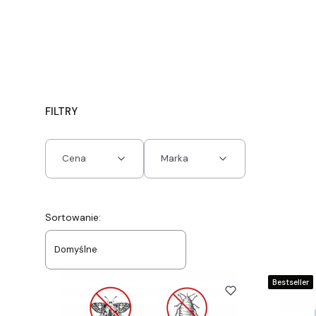
FILTRY
Cena
Marka
Koniec filtrów
Lista produktów
Sortowanie:
Domyślne
Bestseller