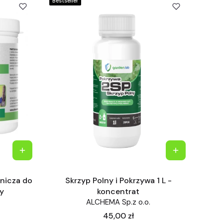
Bestseller
nicza do
Skrzyp Polny i Pokrzywa 1 L -
ny
koncentrat
ALCHEMA Sp.z o.o.
Cena
45,00 zł