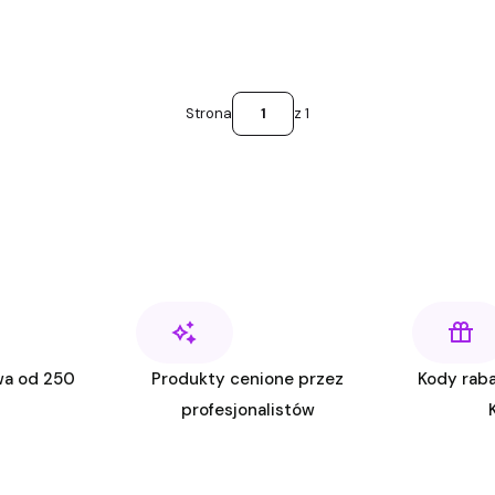
Strona
z 1
wa od 250
Produkty cenione przez
Kody raba
profesjonalistów