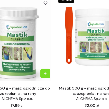
Bestseller
250 g - maść ogrodnicza do
Mastik 500 g - maść ogrod
zczepienia , na rany
szczepienia , na ra
ALCHEMA Sp.z o.o.
ALCHEMA Sp.z o.o.
Cena
Cena
17,99 zł
32,00 zł