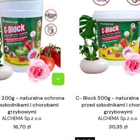
k 200g - naturalna ochrona
C- Block 500g - naturalna
 szkodnikami i chorobami
przed szkodnikami i cho
grzybowymi
grzybowymi
ALCHEMA Sp.z o.o.
ALCHEMA Sp.z o.o.
Cena
Cena
16,70 zł
30,35 zł