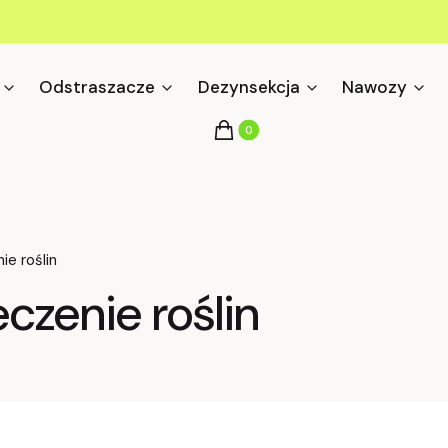
Odstraszacze
Dezynsekcja
Nawozy
Produkty w koszyku: 0. Zobacz s
Koszyk
ie roślin
czenie roślin