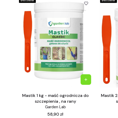
Bestseller
Bestseller
Mastik 1 kg - maść ogrodnicza do
Mastik 
szczepienia , na rany
s
Garden Lab
Cena
58,90 zł