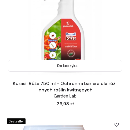
Do koszyka
Kurasil Róże 750 ml - Ochronna bariera dla róż i
innych roślin kwitnących
Garden Lab
Cena
26,98 zł
Bestseller