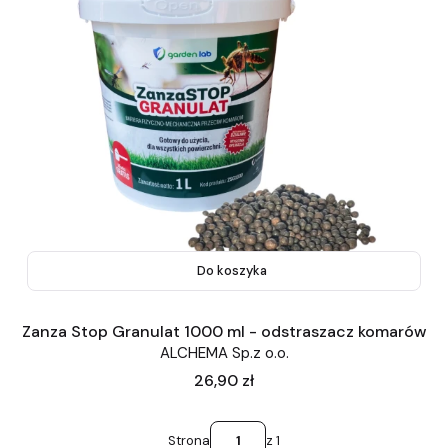
Do koszyka
Zanza Stop Granulat 1000 ml - odstraszacz komarów
ALCHEMA Sp.z o.o.
Cena
26,90 zł
Strona
z 1