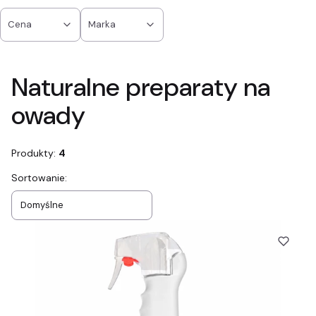
Cena
Marka
Koniec filtrów
Naturalne preparaty na
owady
Produkty:
4
Lista produktów
Sortowanie:
Domyślne