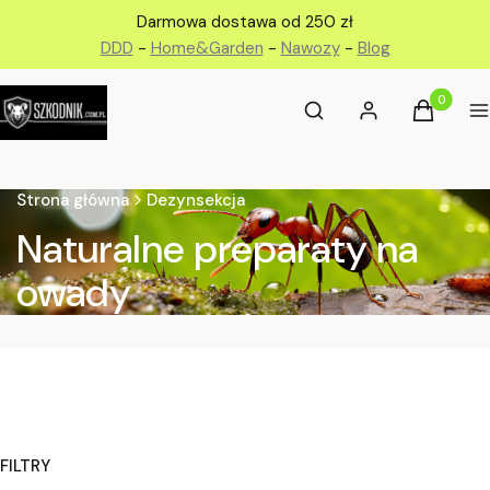
Darmowa dostawa od 250 zł
DDD
-
Home&Garden
-
Nawozy
-
Blog
Otwórz wyszukiwarkę
Produkty 
Szukaj
Zaloguj się
Koszyk
M
Strona główna
Dezynsekcja
Naturalne preparaty na
owady
FILTRY