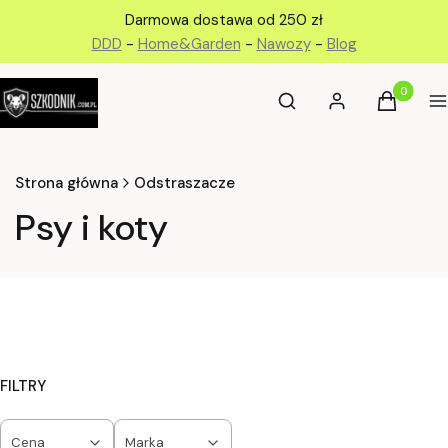
Darmowa dostawa od 250 zł
DDD
-
Home&Garden
-
Nawozy
-
Blog
Otwórz wyszukiwarkę
Produkty 
Szukaj
Zaloguj się
Koszyk
M
Strona główna
Odstraszacze
Psy i koty
FILTRY
Cena
Marka