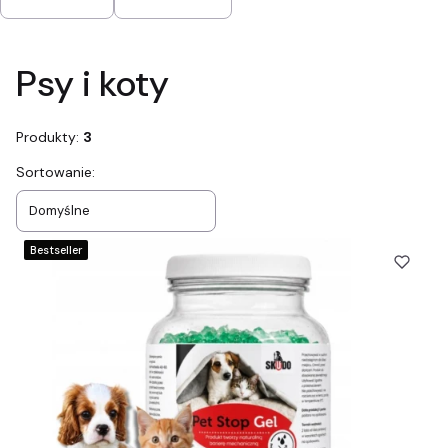
Koniec filtrów
Psy i koty
Produkty:
3
Lista produktów
Sortowanie:
Domyślne
Bestseller