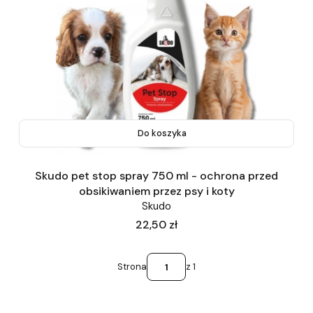
Do koszyka
Skudo pet stop spray 750 ml - ochrona przed
obsikiwaniem przez psy i koty
Skudo
Cena
22,50 zł
Strona
z 1