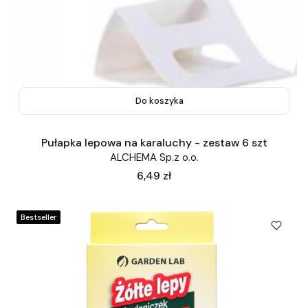
Do koszyka
Pułapka lepowa na karaluchy - zestaw 6 szt
ALCHEMA Sp.z o.o.
Cena
6,49 zł
Bestseller