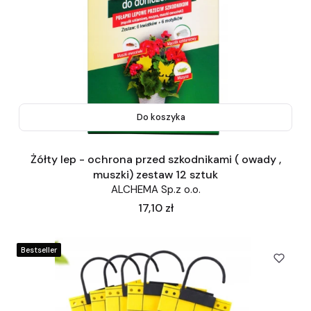
Do koszyka
Żółty lep - ochrona przed szkodnikami ( owady ,
muszki) zestaw 12 sztuk
ALCHEMA Sp.z o.o.
Cena
17,10 zł
Bestseller