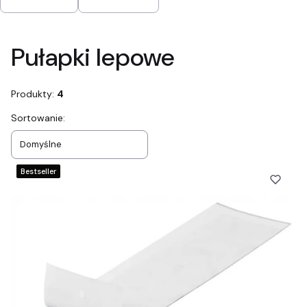
Koniec filtrów
Pułapki lepowe
Produkty:
4
Lista produktów
Sortowanie:
Domyślne
Bestseller