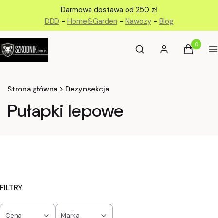
Darmowa dostawa od 250 zł
DDD
-
Home&Garden
-
Nawozy
-
Blog
Otwórz wyszukiwarkę
Produkty 
Szukaj
Zaloguj się
Koszyk
M
Strona główna
Dezynsekcja
Pułapki lepowe
FILTRY
Cena
Marka