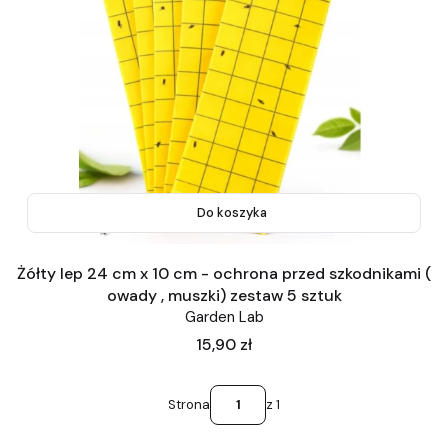
Do koszyka
Żółty lep 24 cm x 10 cm - ochrona przed szkodnikami (
owady , muszki) zestaw 5 sztuk
Garden Lab
Cena
15,90 zł
Strona
z 1