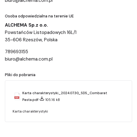
biuro@alchema.com.pl
Osoba odpowiedzialna na terenie UE
ALCHEMA Sp.z o.o.
Powstańców Listopadowych 16L/1
35-606 Rzeszów, Polska
789693155
biuro@alchema.com.pl
Pliki do pobrania
Karta charakterystyki_2024.07.30_SDS_Combarat
Pasta.pdf
105.16 kB
Karta charakterystyki