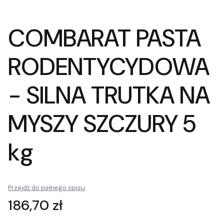
COMBARAT PASTA
RODENTYCYDOWA
- SILNA TRUTKA NA
MYSZY SZCZURY 5
kg
Przejdź do pełnego opisu
Cena
186,70 zł