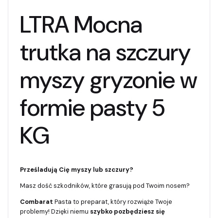
LTRA Mocna
trutka na szczury
myszy gryzonie w
formie pasty 5
KG
Prześladują Cię myszy lub szczury?
Masz dość szkodników, które grasują pod Twoim nosem?
Combarat
Pasta to preparat, który rozwiąże Twoje
problemy! Dzięki niemu
szybko pozbędziesz się