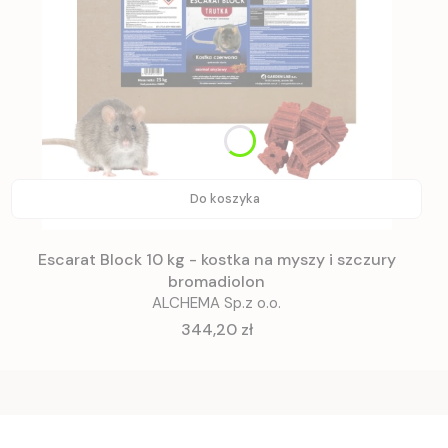
Do koszyka
Escarat Block 10 kg - kostka na myszy i szczury
bromadiolon
ALCHEMA Sp.z o.o.
Cena
344,20 zł