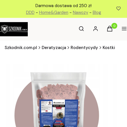
Darmowa dostawa od 250 zł
DDD
-
Home&Garden
-
Nawozy
-
Blog
Otwórz wyszukiwarkę
Produkty 
Szukaj
Zaloguj się
Koszyk
M
Szkodnik.com.pl
Deratyzacja
Rodentycydy
Kostki