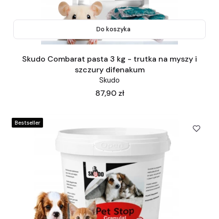
Do koszyka
Skudo Combarat pasta 3 kg - trutka na myszy i
szczury difenakum
Skudo
Cena
87,90 zł
Bestseller