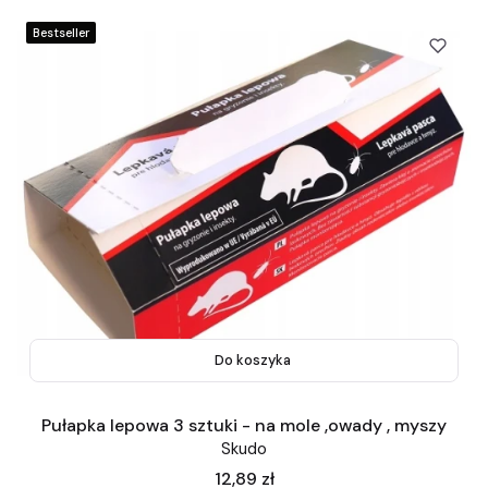
Bestseller
Do koszyka
Pułapka lepowa 3 sztuki - na mole ,owady , myszy
Skudo
Cena
12,89 zł