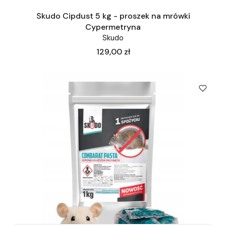
Skudo Cipdust 5 kg - proszek na mrówki
Cypermetryna
Skudo
Cena
129,00 zł