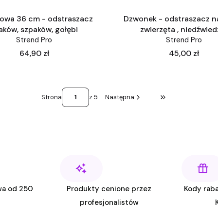
owa 36 cm - odstraszacz
Dzwonek - odstraszacz na
aków, szpaków, gołębi
zwierzęta , niedźwied
Strend Pro
Strend Pro
Cena
Cena
64,90 zł
45,00 zł
Strona
z 5
Następna
Przejdź do ostatni
wa od 250
Produkty cenione przez
Kody raba
profesjonalistów