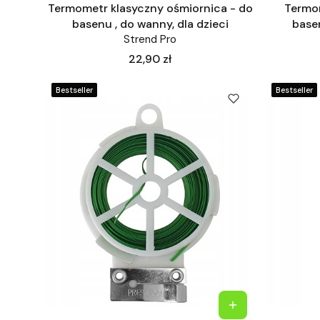
Termometr klasyczny ośmiornica - do
Termom
basenu , do wanny, dla dzieci
basen
Strend Pro
Cena
22,90 zł
Bestseller
Bestseller