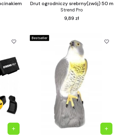
bcinakiem
Drut ogrodniczy srebrny(zwój) 50 m
Strend Pro
Cena
9,89 zł
Bestseller