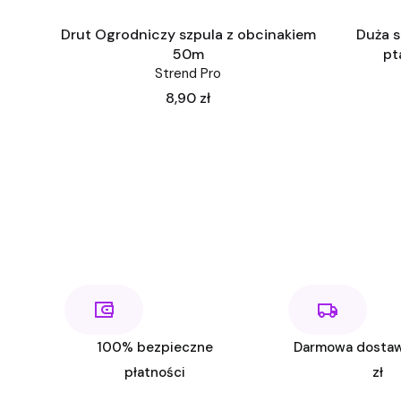
Drut Ogrodniczy szpula z obcinakiem
Duża s
50m
pt
Strend Pro
Cena
8,90 zł
100% bezpieczne
Darmowa dosta
płatności
zł