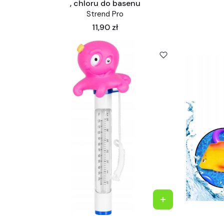
, chloru do basenu
Strend Pro
Cena
11,90 zł