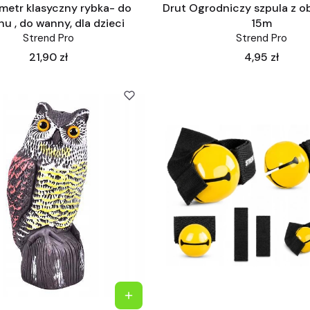
etr klasyczny rybka- do
Drut Ogrodniczy szpula z o
u , do wanny, dla dzieci
15m
Strend Pro
Strend Pro
Cena
Cena
21,90 zł
4,95 zł