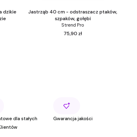
 dzikie
Jastrząb 40 cm - odstraszacz ptaków,
zie
szpaków, gołębi
Strend Pro
Cena
75,90 zł
ej strony z produktami
towe dla stałych
Gwarancja jakości
Klientów