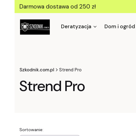
Darmowa dostawa od 250 zł
Deratyzacja
Dom i ogród
Szkodnik.com.pl
Strend Pro
Strend Pro
Lista produktów
Sortowanie: