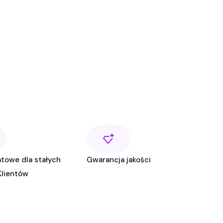
jdź do ostatniej strony z produktami
towe dla stałych
Gwarancja jakości
Klientów