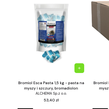
Bromiol Esca Pasta 1,5 kg - pasta na
Bromiol 
myszy i szczury, bromadiolon
myszy
ALCHEMA Sp.z o.o.
Cena
53,40 zł