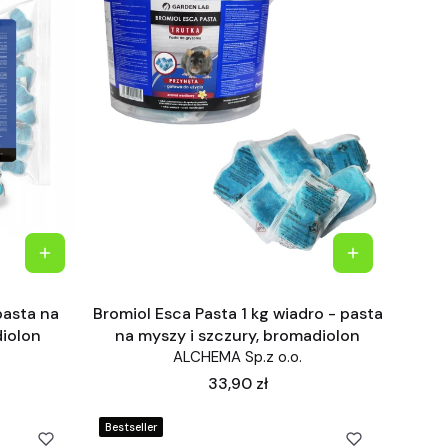
pasta na
Bromiol Esca Pasta 1 kg wiadro - pasta
diolon
na myszy i szczury, bromadiolon
ALCHEMA Sp.z o.o.
Cena
33,90 zł
Bestseller