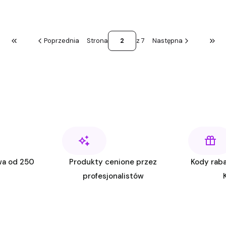
Poprzednia
Strona
z 7
Następna
Wróć do pierwszej strony z produktami
Prze
wa od 250
Produkty cenione przez
Kody raba
profesjonalistów