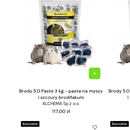
Brody 5.0 Paste 3 kg - pasta na myszy
Brody 5.0
i szczury brodifakum
i
ALCHEMA Sp.z o.o.
Cena
117,00 zł
Bestseller
Bestseller