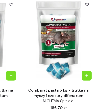
utka na
Combarat pasta 5 kg - trutka na
akum
myszy i szczury difenakum
ALCHEMA Sp.z o.o.
Cena
186,70 zł