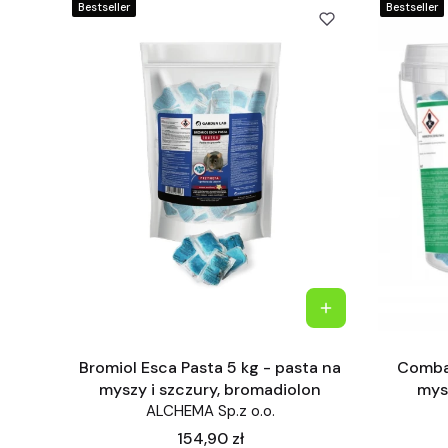
Bestseller
Bestseller
Bromiol Esca Pasta 5 kg - pasta na
Combar
myszy i szczury, bromadiolon
mys
ALCHEMA Sp.z o.o.
Cena
154,90 zł