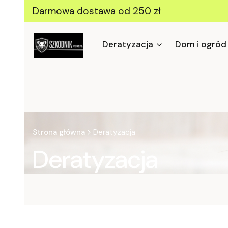
Darmowa dostawa od 250 zł
Deratyzacja
Dom i ogród
Strona główna
Deratyzacja
Deratyzacja