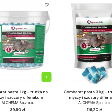
at pasta 1 kg - trutka na
Combarat pasta 3 kg - tr
zy i szczury difenakum
myszy i szczury difen
ALCHEMA Sp.z o.o.
ALCHEMA Sp.z o.o.
Cena
Cena
39,90 zł
116,20 zł