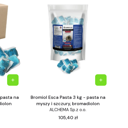
 pasta na
Bromiol Esca Pasta 3 kg - pasta na
diolon
myszy i szczury, bromadiolon
ALCHEMA Sp.z o.o.
Cena
105,40 zł