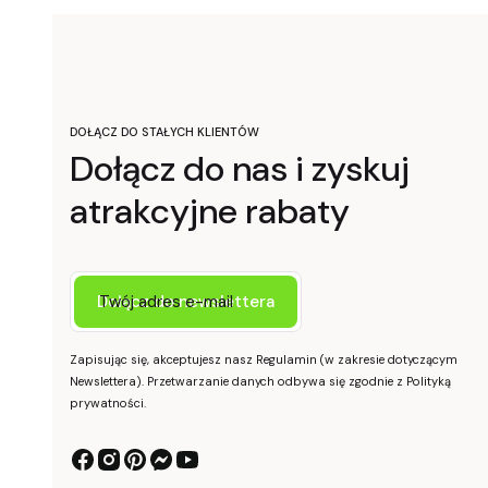
DOŁĄCZ DO STAŁYCH KLIENTÓW
Dołącz do nas i zyskuj
atrakcyjne rabaty
Twój adres e-mail
Dołącz do newslettera
Zapisując się, akceptujesz nasz Regulamin (w zakresie dotyczącym
Newslettera). Przetwarzanie danych odbywa się zgodnie z Polityką
prywatności.