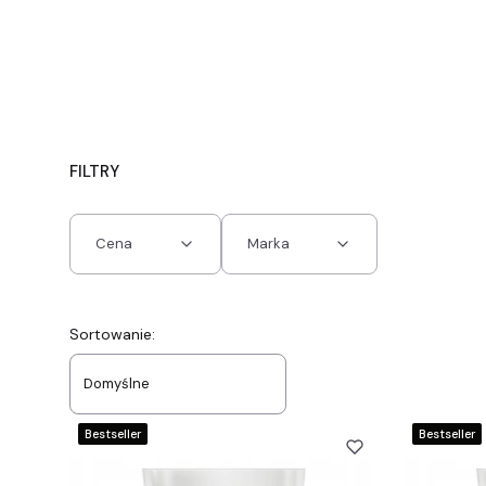
FILTRY
Cena
Marka
Koniec filtrów
Lista produktów
Sortowanie:
Domyślne
Bestseller
Bestseller