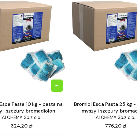
Esca Pasta 10 kg - pasta na
Bromiol Esca Pasta 25 kg -
 i szczury, bromadiolon
myszy i szczury, broma
ALCHEMA Sp.z o.o.
ALCHEMA Sp.z o.o.
Cena
Cena
324,20 zł
776,20 zł