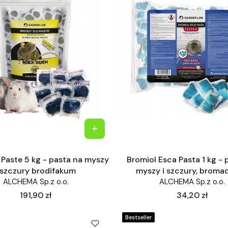
 Paste 5 kg - pasta na myszy
Bromiol Esca Pasta 1 kg - 
 szczury brodifakum
myszy i szczury, broma
ALCHEMA Sp.z o.o.
ALCHEMA Sp.z o.o.
Cena
Cena
191,90 zł
34,20 zł
Bestseller