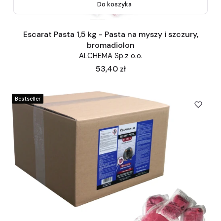
Do koszyka
Escarat Pasta 1,5 kg - Pasta na myszy i szczury,
bromadiolon
ALCHEMA Sp.z o.o.
Cena
53,40 zł
Bestseller