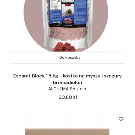
Do koszyka
Escarat Block 1,5 kg - kostka na myszy i szczury
bromadiolon
ALCHEMA Sp.z o.o.
Cena
60,60 zł