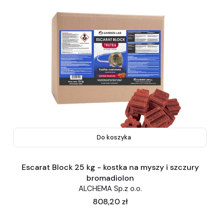
Do koszyka
Escarat Block 25 kg - kostka na myszy i szczury
bromadiolon
ALCHEMA Sp.z o.o.
Cena
808,20 zł