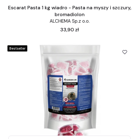
Escarat Pasta 1 kg wiadro - Pasta na myszy i szczury,
bromadiolon
ALCHEMA Sp.z o.o.
Cena
33,90 zł
Bestseller