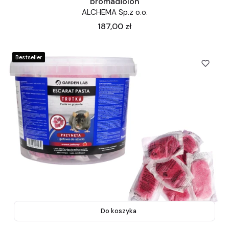
bromadiolon
ALCHEMA Sp.z o.o.
Cena
187,00 zł
Bestseller
Do koszyka