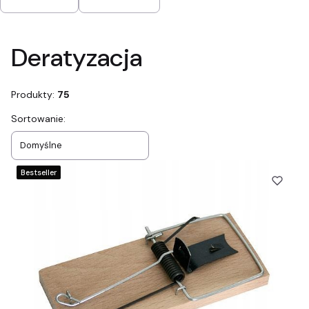
Koniec filtrów
Deratyzacja
Produkty:
75
Lista produktów
Sortowanie:
Domyślne
Bestseller