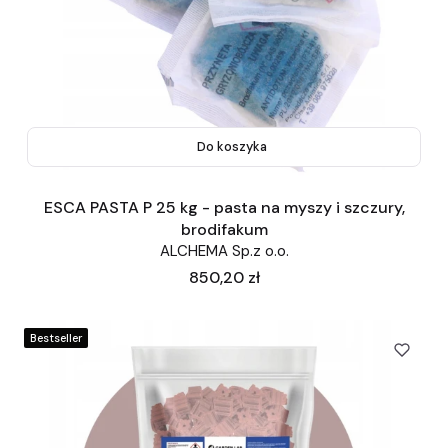
Do koszyka
ESCA PASTA P 25 kg - pasta na myszy i szczury,
brodifakum
ALCHEMA Sp.z o.o.
Cena
850,20 zł
Bestseller