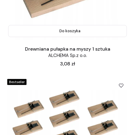
Do koszyka
Drewniana pułapka na myszy 1 sztuka
ALCHEMA Sp.z o.o.
Cena
3,08 zł
Bestseller