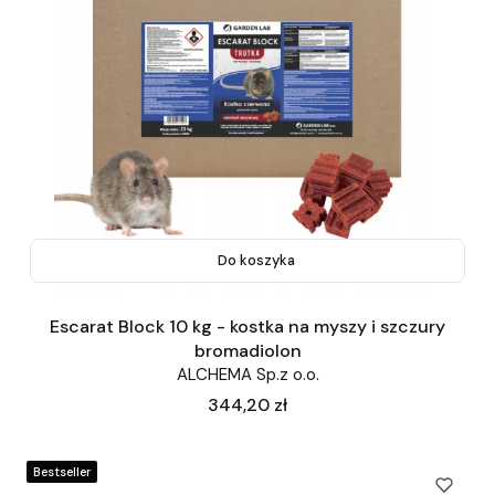
Do koszyka
Escarat Block 10 kg - kostka na myszy i szczury
bromadiolon
ALCHEMA Sp.z o.o.
Cena
344,20 zł
Bestseller