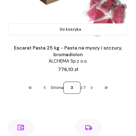
Do koszyka
Escarat Pasta 25 kg - Pasta na myszy i szczury,
bromadiolon
ALCHEMA Sp.z o.o.
Cena
776,10 zł
Strona
z 7
Wróć do pierwszej strony z produktami
Przejdź do ostat