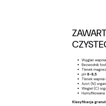
ZAWART
CZYSTE
Węglan wapnia
Bezwodnik fosf
Tlenek magnez
pH
8-8,5
Tlenek wapnia
Azot (N) organ
Wegiel (C) or
Humyfikowana 
Klasyfikacja gran