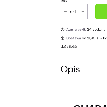
Ilość
szt.
Czas wysyłki:
24 godziny
Dostawa
od 21,90 zł
- I
duża ilość
Opis