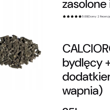
zasolone
5.00
(Oceny: 2 Recenzje
CALCIOR
bydlęcy +
dodatkie
wapnia)