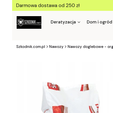
Darmowa dostawa od 250 zł
Deratyzacja
Dom i ogród
Szkodnik.com.pl
Nawozy
Nawozy doglebowe - org