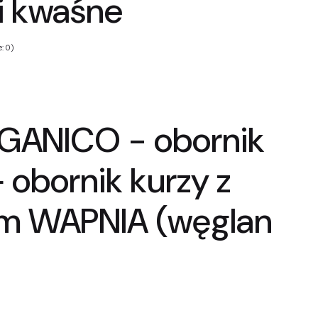
 i kwaśne
: 0)
GANICO - obornik
 obornik kurzy z
m WAPNIA (węglan