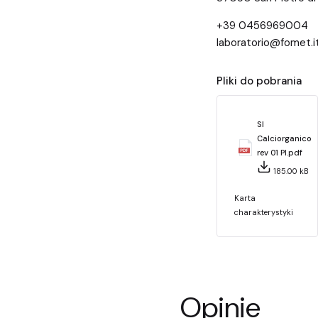
+39 0456969004
laboratorio@fomet.i
Pliki do pobrania
SI
Calciorganico
rev 01 Pl.pdf
185.00 kB
Karta
charakterystyki
Opinie