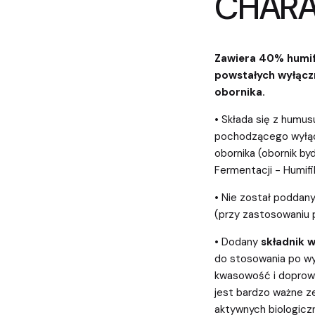
CHARA
Zawiera 40% humif
powstałych wyłącz
obornika.
• Składa się z humu
pochodzącego wyłąc
obornika (obornik by
Fermentacji - Humifi
• Nie został podda
(przy zastosowaniu 
• Dodany
składnik 
do stosowania po wy
kwasowość i doprowa
jest bardzo ważne z
aktywnych biologiczn