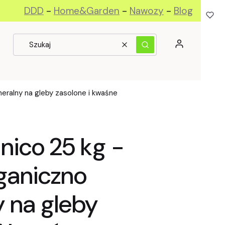
DDD
-
Home&Garden
-
Nawozy
-
Blog
Zaloguj się
Wyczyść
Szukaj
zczegóły
eralny na gleby zasolone i kwaśne
nico 25 kg -
ganiczno
y na gleby