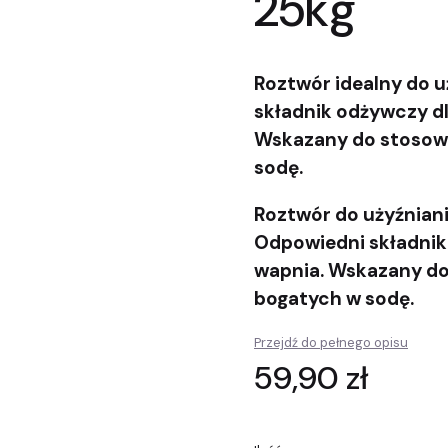
25kg
Roztwór idealny do 
składnik odżywczy dl
Wskazany do stosowa
sodę.
Roztwór do użyźnian
Odpowiedni składnik
wapnia. Wskazany do
bogatych w sodę.
Przejdź do pełnego opisu
Cena
59,90 zł