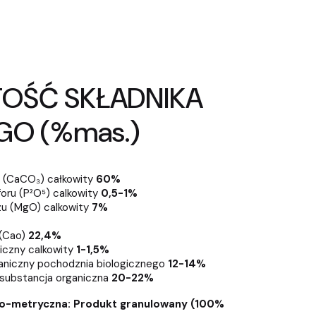
OŚĆ SKŁADNIKA
GO (%mas.)
 (CaCO₃) całkowity
60%
oru (P²O⁵) calkowity
0,5-1%
u (MgO) calkowity
7%
 (Cao)
22,4%
iczny calkowity
1-1,5%
ganiczny pochodznia biologicznego
12-14%
substancja organiczna
20-22%
ulo-metryczna: Produkt granulowany (100%