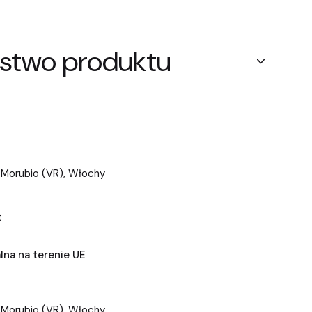
stwo produktu
 Morubio (VR), Włochy
t
na na terenie UE
 Morubio (VR), Włochy