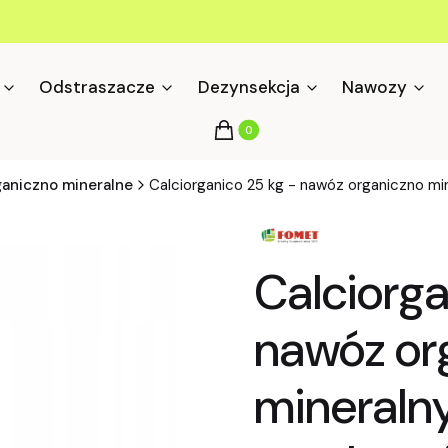
Odstraszacze
Dezynsekcja
Nawozy
Produkty w koszyku: 0. Zobacz s
Koszyk
aniczno mineralne
Calciorganico 25 kg - nawóz organiczno min
Calciorga
nawóz or
mineraln