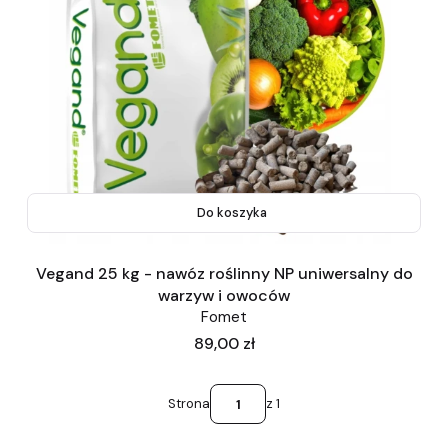
Do koszyka
Vegand 25 kg - nawóz roślinny NP uniwersalny do
warzyw i owoców
Fomet
Cena
89,00 zł
Strona
z 1