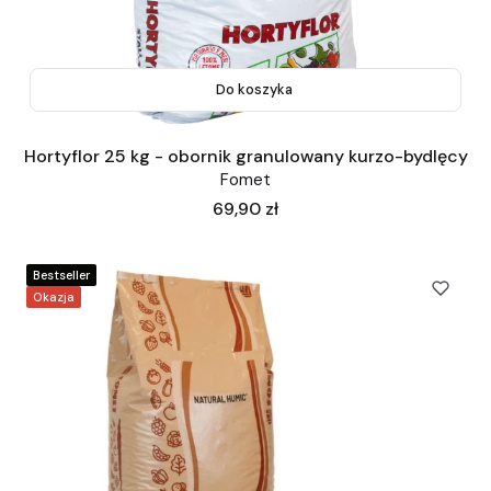
Do koszyka
Hortyflor 25 kg - obornik granulowany kurzo-bydlęcy
Fomet
Cena
69,90 zł
Bestseller
Okazja