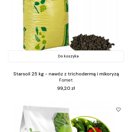
Do koszyka
Starsoil 25 kg - nawóz z trichodermą i mikoryzą
Fomet
Cena
99,20 zł