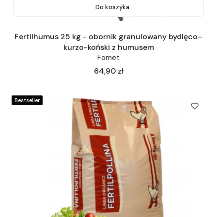
Do koszyka
Fertilhumus 25 kg - obornik granulowany bydlęco–
kurzo-koński z humusem
Fomet
Cena
64,90 zł
Bestseller