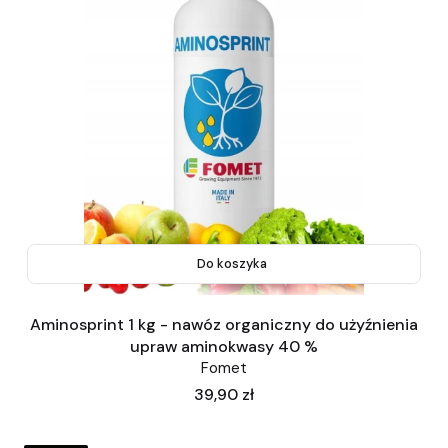
Do koszyka
Aminosprint 1 kg - nawóz organiczny do użyźnienia
upraw aminokwasy 40 %
Fomet
Cena
39,90 zł