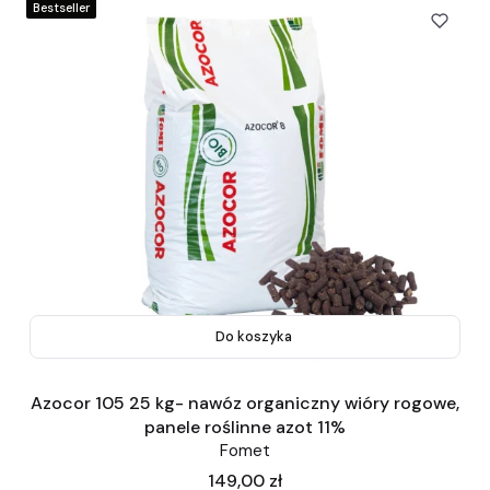
Bestseller
Do koszyka
Azocor 105 25 kg- nawóz organiczny wióry rogowe,
panele roślinne azot 11%
Fomet
Cena
149,00 zł