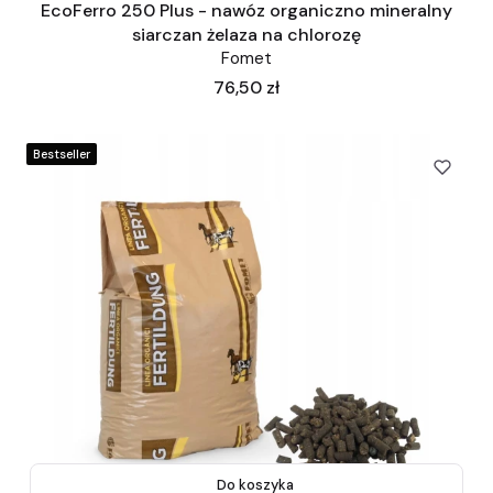
EcoFerro 250 Plus - nawóz organiczno mineralny
siarczan żelaza na chlorozę
Fomet
Cena
76,50 zł
Bestseller
Do koszyka