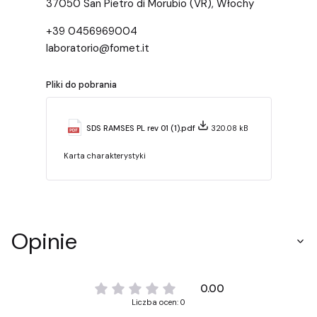
37050 San Pietro di Morubio (VR), Włochy
+39 0456969004
laboratorio@fomet.it
Pliki do pobrania
SDS RAMSES PL rev 01 (1).pdf
320.08 kB
Karta charakterystyki
Opinie
0.00
Liczba ocen: 0