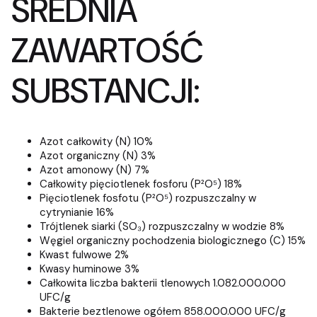
ŚREDNIA
ZAWARTOŚĆ
SUBSTANCJI:
Azot całkowity (N) 10%
Azot organiczny (N) 3%
Azot amonowy (N) 7%
Całkowity pięciotlenek fosforu (P²O⁵) 18%
Pięciotlenek fosfotu (P²O⁵) rozpuszczalny w
cytrynianie 16%
Trójtlenek siarki (SO₃) rozpuszczalny w wodzie 8%
Węgiel organiczny pochodzenia biologicznego (C) 15%
Kwast fulwowe 2%
Kwasy huminowe 3%
Całkowita liczba bakterii tlenowych 1.082.000.000
UFC/g
Bakterie beztlenowe ogółem 858.000.000 UFC/g