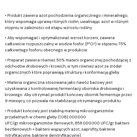
• Produkt zawiera azot pochodzenia organicznego i mineralnego,
który wspomaga uprawę różnych roślin, uwalniając azot w różnym
stopniu w zależności od etapu wzrostu rośliny.
• Aby wspomagać i optymalizować wzrost korzeni, zawiera
całkowicie rozpuszczalny w wodzie fosfor (P²O⁵) w stężeniu 75%
całkowitego fosforu obecnego w produkcie.
• Preparat zawiera również 50% materii organicznej pochodzącej z
odchodów drobiowych i krowich, w tym również azot ze źródeł
organicznych które poprawiają strukturę i konformację gleby.
• Materia organiczna stosowana jako nawóz bazowy jest
uzyskiwana z kontrolowanej fermentacji obornika drobiowego i
krowiego. Aby otrzymać produkt końcowy obornik fermentuje przez
9 miesięcy, co pozwala na stabilizację otrzymanego produktu.
• Produkt końcowy jest stabilną materią mikroorganizmów
przydatnych w chemii gleby (1.082.000.000
UFC/gr mikroorganizmów tlenowych, 858.000.000 UFC/gr bakterii
beztlenowych + bakterii wiążących azot, saprofity, bakterie
nitryfikacyjne, bakterie denitryfikacyjne).