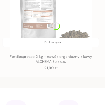
Do koszyka
Fertilespresso 2 kg - nawóz organiczny z kawy
ALCHEMA Sp.z o.o.
Cena
21,90 zł