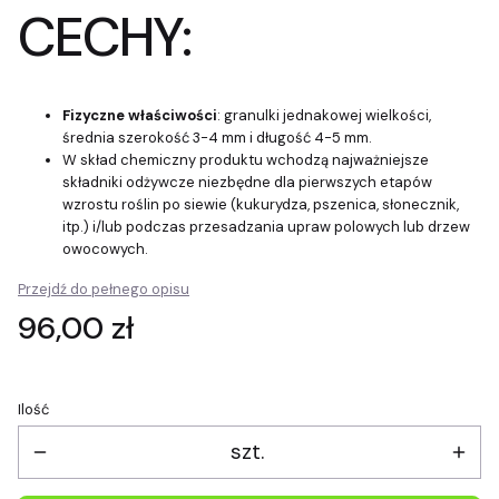
CECHY:
Fizyczne właściwości
: granulki jednakowej wielkości,
średnia szerokość 3-4 mm i długość 4-5 mm.
W skład chemiczny produktu wchodzą najważniejsze
składniki odżywcze niezbędne dla pierwszych etapów
wzrostu roślin po siewie (kukurydza, pszenica, słonecznik,
itp.) i/lub podczas przesadzania upraw polowych lub drzew
owocowych.
Przejdź do pełnego opisu
Cena
96,00 zł
Ilość
szt.