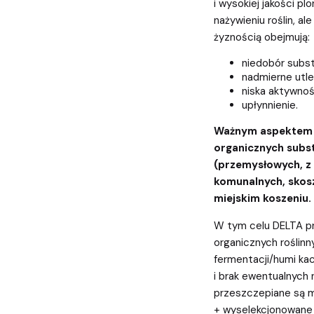
i wysokiej jakości pl
nażywieniu roślin, al
żyznością obejmują:
niedobór subst
nadmierne utlen
niska aktywnoś
upłynnienie.
Ważnym aspektem j
organicznych subs
(przemysłowych, z
komunalnych, skosz
miejskim koszeniu.
W tym celu DELTA pr
organicznych roślinn
fermentacji/humi kac
i brak ewentualnych
przeszczepiane są m
+ wyselekcjonowane