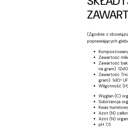
SKŁAD I
ZAWART
(Zgodnie z obowiązu
poprawiających gleb
Kompostowany
Zawartość mik
Zawartość bakt
na gram) 12x1
Zawartość Tri
gram) 1x10⁶ U
Wilgotność (H
Węglan (C) or
Substancja or
Kwas huminowy
Azot (N) całko
Azot (N) orga
pH 7,5