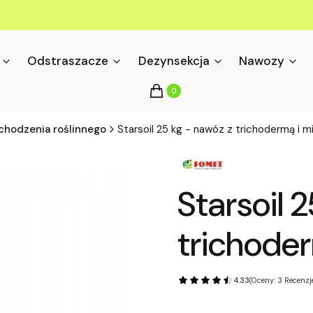
Odstraszacze
Dezynsekcja
Nawozy
Produkty w koszyku: 0. Zobacz s
Koszyk
hodzenia roślinnego
Starsoil 25 kg - nawóz z trichodermą i m
Starsoil 
trichoder
4.33
(Oceny: 3 Recenzje