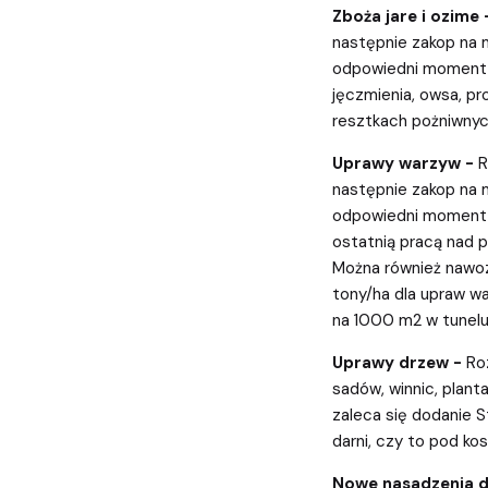
Zboża jare i ozime 
następnie zakop na 
odpowiedni moment m
jęczmienia, owsa, p
resztkach pożniwnyc
Uprawy warzyw -
R
następnie zakop na 
odpowiedni moment t
ostatnią pracą nad p
Można również nawoz
tony/ha dla upraw wa
na 1000 m2 w tunelu
Uprawy drzew -
Ro
sadów, winnic, plant
zaleca się dodanie 
darni, czy to pod ko
Nowe nasadzenia 