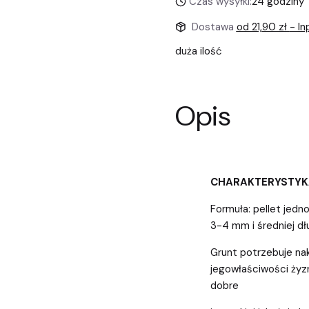
Czas wysyłki:
24 godziny
Dostawa
od 21,90 zł
- I
duża ilość
Opis
CHARAKTERYSTYK
Formuła: pellet jedn
3-4 mm i średniej d
Grunt potrzebuje na
jegowłaściwości żyz
dobre