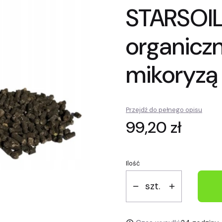
STARSOIL
organiczn
mikoryzą 
Przejdź do pełnego opisu
Cena
99,20 zł
Ilość
szt.