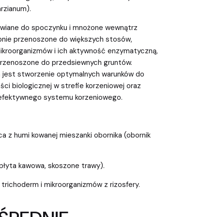
rzianum).
awiane do spoczynku i mnożone wewnątrz
pnie przenoszone do większych stosów,
mikroorganizmów i ich aktywność enzymatyczną,
przenoszone do przedsiewnych gruntów.
jest stworzenie optymalnych warunków do
ci biologicznej w strefie korzeniowej oraz
j efektywnego systemu korzeniowego.
a z humi kowanej mieszanki obornika (obornik
(płyta kawowa, skoszone trawy).
, trichoderm i mikroorganizmów z rizosfery.