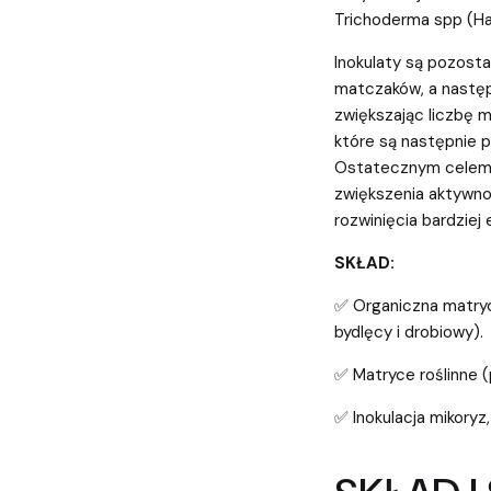
Trichoderma spp (Ha
Inokulaty są pozost
matczaków, a nastę
zwiększając liczbę 
które są następnie 
Ostatecznym celem 
zwiększenia aktywnoś
rozwinięcia bardzie
SKŁAD:
✅ Organiczna matryc
bydlęcy i drobiowy).
✅ Matryce roślinne 
✅ Inokulacja mikoryz