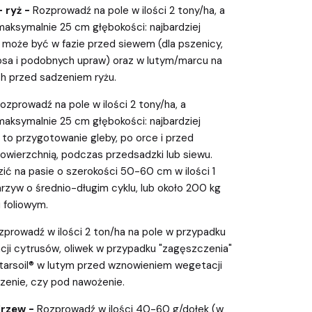
- ryż -
Rozprowadź na pole w ilości 2 tony/ha, a
maksymalnie 25 cm głębokości: najbardziej
oże być w fazie przed siewem (dla pszenicy,
rosa i podobnych upraw) oraz w lutym/marcu na
h przed sadzeniem ryżu.
ozprowadź na pole w ilości 2 tony/ha, a
maksymalnie 25 cm głębokości: najbardziej
o przygotowanie gleby, po orce i przed
owierzchnią, podczas przedsadzki lub siewu.
ić na pasie o szerokości 50-60 cm w ilości 1
rzyw o średnio-długim cyklu, lub około 200 kg
 foliowym.
zprowadź w ilości 2 ton/ha na pole w przypadku
acji cytrusów, oliwek w przypadku "zagęszczenia"
Starsoil® w lutym przed wznowieniem wegetacji
szenie, czy pod nawożenie.
drzew -
Rozprowadź w ilości 40-60 g/dołek (w