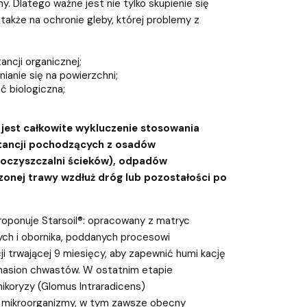
ony. Dlatego ważne jest nie tylko skupienie się
e także na ochronie gleby, której problemy z
ancji organicznej;
ianie się na powierzchni;
ć biologiczna;
est całkowite wykluczenie stosowania
tancji pochodzących z osadów
 oczyszczalni ścieków), odpadów
onej trawy wzdłuż dróg lub pozostałości po
oponuje Starsoil®: opracowany z matryc
ych i obornika, poddanych procesowi
ji trwającej 9 miesięcy, aby zapewnić humi kację
 nasion chwastów. W ostatnim etapie
ikoryzy (Glomus Intraradicens)
 mikroorganizmy, w tym zawsze obecny