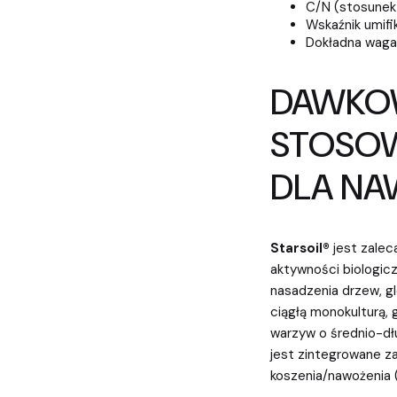
C/N (stosunek
Wskaźnik umifi
Dokładna waga 
DAWKOW
STOSOW
DLA NA
Starsoil®
jest zalec
aktywności biologic
nasadzenia drzew, g
ciągłą monokulturą
warzyw o średnio-dłu
jest zintegrowane z
koszenia/nawożenia (