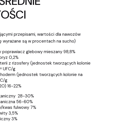
 ŚREDNIE
OŚCI
jącymi przepisami, wartości dla nawozów
ę wyrażane są w procentach na sucho)
 poprawiacz glebowy mieszany 98,8%
oryz 0,2%
erii z rizosfery (jednostek tworzących kolonie
0⁸ UFC/g
choderm (jednostek tworzących kolonie na
FC/g
2O) 16-22%
ganiczny 28-30%
ganiczna 56-60%
/kwas fulwowy 7%
wity 3,5%
niczny 3%