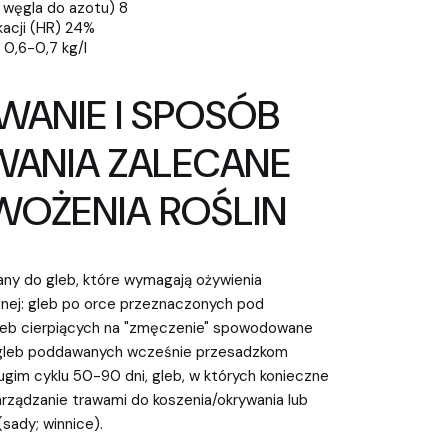
 węgla do azotu) 8
kacji (HR) 24%
0,6-0,7 kg/l
ANIE I SPOSÓB
ANIA ZALECANE
WOŻENIA ROŚLIN
any do gleb, które wymagają ożywienia
znej: gleb po orce przeznaczonych pod
leb cierpiących na "zmęczenie" spowodowane
, gleb poddawanych wcześnie przesadzkom
gim cyklu 50-90 dni, gleb, w których konieczne
arządzanie trawami do koszenia/okrywania lub
sady; winnice).